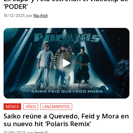
‘PODER’
16/12/2025
, por
Nia Aish
MÚSICA
VÍDEO
LANZAMIENTOS
Saiko reúne a Quevedo, Feid y Mora en
su nuevo hit ‘Polaris Remix’
10/06/2023
, por
Jesús V.