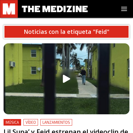
Noticias con la etiqueta "
Feid
"
MÚSICA
VÍDEO
LANZAMIENTOS
Lil Supa’ y Feid estrenan el videoclip de