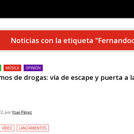
Noticias con la etiqueta "
Fernandoc
MÚSICA
OPINIÓN
os de drogas: vía de escape y puerta a la
22
, por
Yzan Pérez
VÍDEO
LANZAMIENTOS