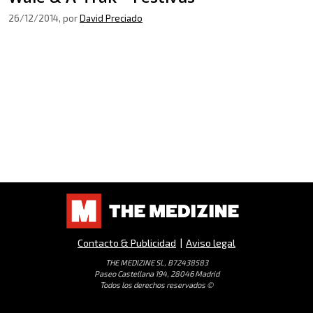
26/12/2014
, por
David Preciado
Contacto & Publicidad
|
Aviso legal
THE MEDIZINE SL, B72438583
Paseo Castellana 194, 28046 Madrid
Todos los derechos reservados ©