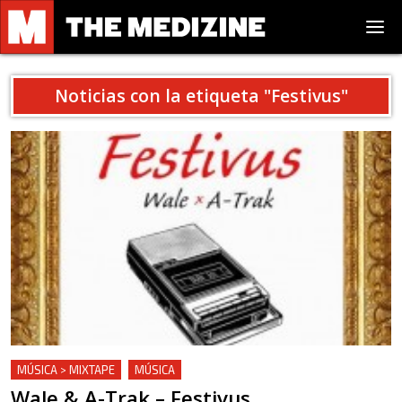
Noticias con la etiqueta "
Festivus
"
MÚSICA > MIXTAPE
MÚSICA
Wale & A-Trak – Festivus