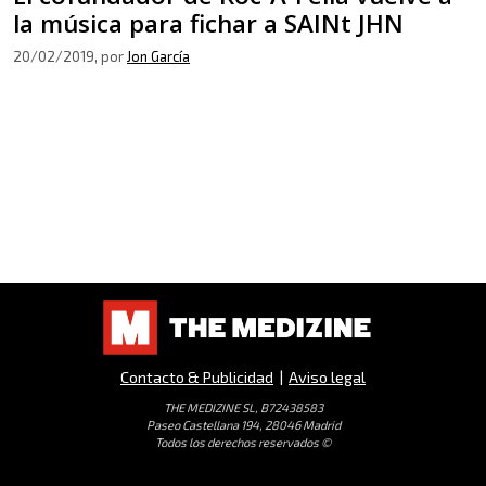
la música para fichar a SAINt JHN
20/02/2019
, por
Jon García
Contacto & Publicidad
|
Aviso legal
THE MEDIZINE SL, B72438583
Paseo Castellana 194, 28046 Madrid
Todos los derechos reservados ©