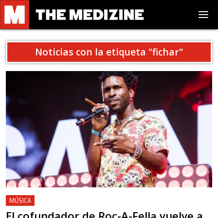
Noticias con la etiqueta "
fichar
"
MÚSICA
El cofundador de Roc-A-Fella vuelve a