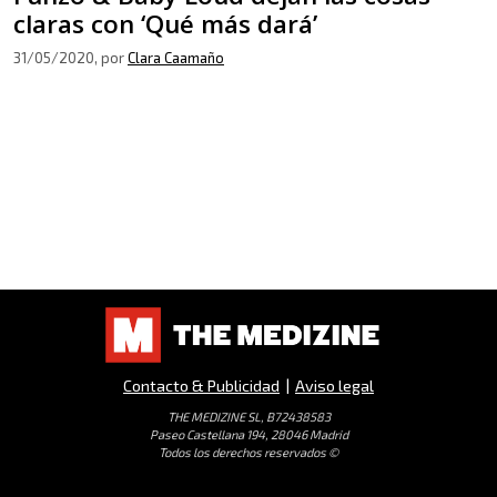
claras con ‘Qué más dará’
31/05/2020
, por
Clara Caamaño
Contacto & Publicidad
|
Aviso legal
THE MEDIZINE SL, B72438583
Paseo Castellana 194, 28046 Madrid
Todos los derechos reservados ©