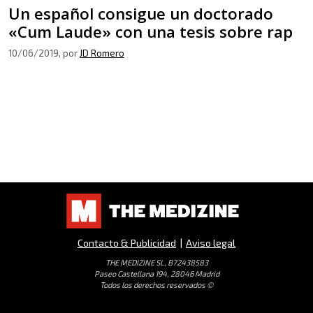
Un español consigue un doctorado
«Cum Laude» con una tesis sobre rap
10/06/2019
, por
JD Romero
Contacto & Publicidad
|
Aviso legal
THE MEDIZINE SL, B72438583
Paseo Castellana 194, 28046 Madrid
Todos los derechos reservados ©