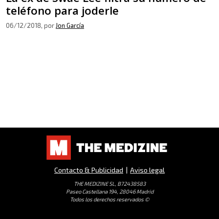
teléfono para joderle
06/12/2018
, por
Jon García
Contacto & Publicidad
|
Aviso legal
THE MEDIZINE SL, B72438583
Paseo Castellana 194, 28046 Madrid
Todos los derechos reservados ©