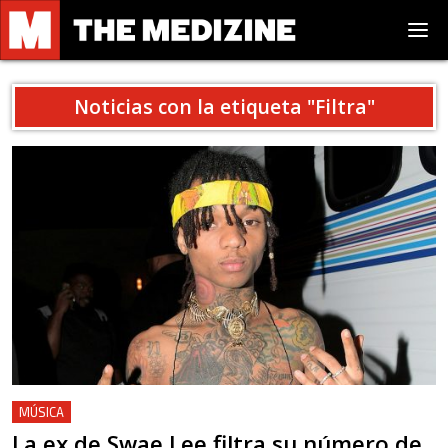
Noticias con la etiqueta "
Filtra
"
MÚSICA
La ex de Swae Lee filtra su número de