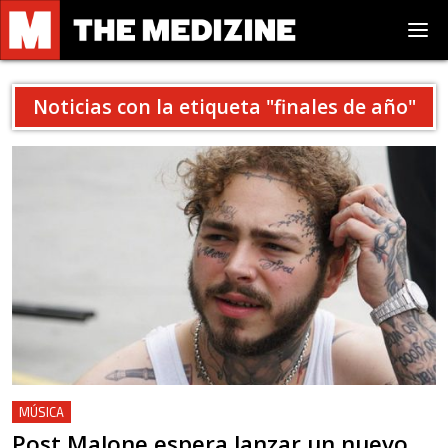
Noticias con la etiqueta "
finales de año
"
MÚSICA
Post Malone espera lanzar un nuevo