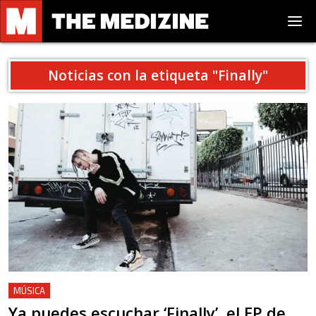
Noticias con la etiqueta "
Finally
"
MÚSICA
Ya puedes escuchar ‘Finally’, el EP de