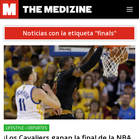
Noticias con la etiqueta "
finals
"
LIFESTYLE > DEPORTES
¡Los Cavaliers ganan la final de la NBA