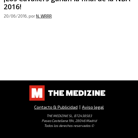
2016!
20/06/2016
, por
N. WRRR
Contacto & Publicidad
|
Aviso legal
THE MEDIZINE SL, B72438583
Paseo Castellana 194, 28046 Madrid
Todos los derechos reservados ©