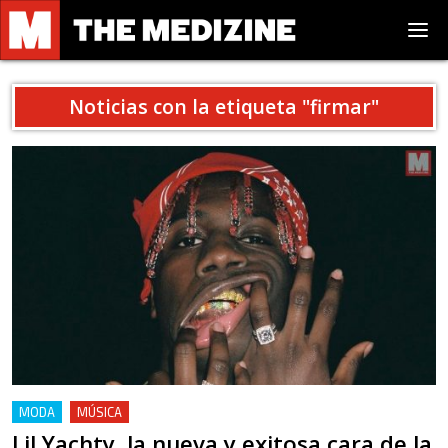
Noticias con la etiqueta "
firmar
"
MODA
MÚSICA
Lil Yachty, la nueva y exitosa cara de la