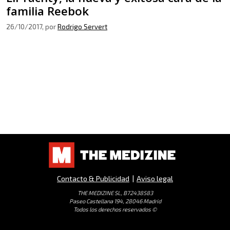
familia Reebok
26/10/2017
, por
Rodrigo Servert
Contacto & Publicidad
|
Aviso legal
THE MEDIZINE SL, B72438583
Paseo Castellana 194, 28046 Madrid
Todos los derechos reservados ©