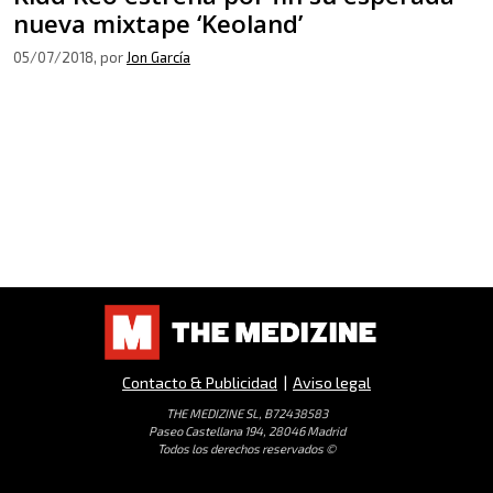
nueva mixtape ‘Keoland’
05/07/2018
, por
Jon García
Contacto & Publicidad
|
Aviso legal
THE MEDIZINE SL, B72438583
Paseo Castellana 194, 28046 Madrid
Todos los derechos reservados ©