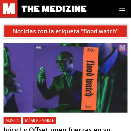
Noticias con la etiqueta "
flood watch
"
MÚSICA
MÚSICA > SINGLE
Juicy J y Offset unen fuerzas en su