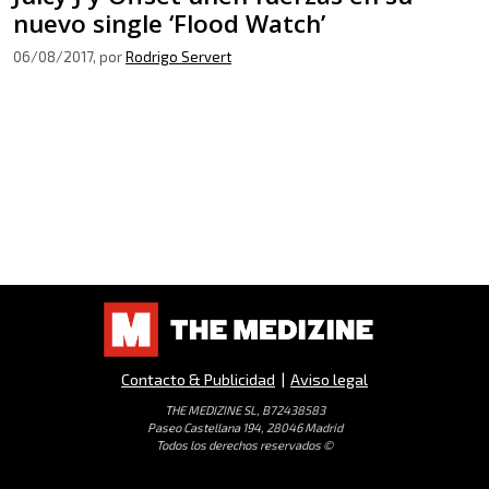
nuevo single ‘Flood Watch’
06/08/2017
, por
Rodrigo Servert
Contacto & Publicidad
|
Aviso legal
THE MEDIZINE SL, B72438583
Paseo Castellana 194, 28046 Madrid
Todos los derechos reservados ©