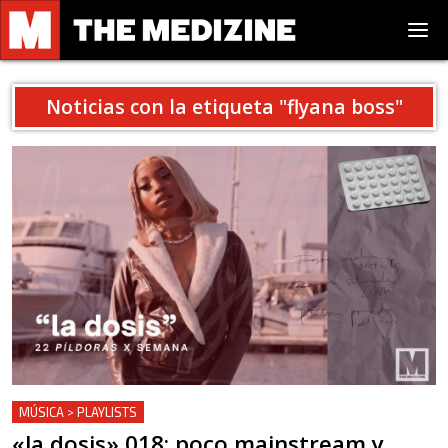
Noticias con la etiqueta "
flyana boss
"
MÚSICA > PLAYLISTS
«la dosis» 018: poco mainstream y