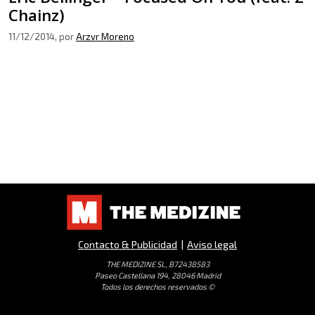
Chainz)
11/12/2014
, por
Arzvr Moreno
Contacto & Publicidad
|
Aviso legal
THE MEDIZINE SL, B72438583
Paseo Castellana 194, 28046 Madrid
Todos los derechos reservados ©