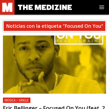
Noticias con la etiqueta "
Focused On You
"
MÚSICA > SINGLE
Eric Bellinger – Focused On You (feat. 2