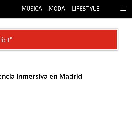
MÚSICA
MODA
LIFESTYLE
ict
"
encia inmersiva en Madrid