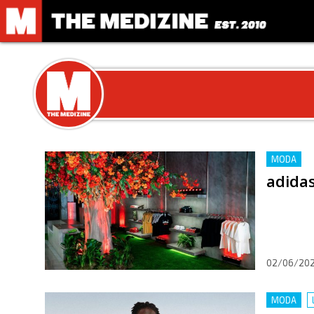
MODA
adida
02/06/20
MODA