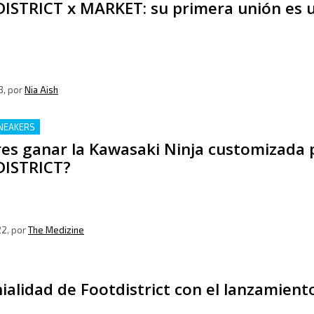
ISTRICT x MARKET: su primera unión es u
3
, por
Nia Aish
NEAKERS
res ganar la Kawasaki Ninja customizada
ISTRICT?
22
, por
The Medizine
ialidad de Footdistrict con el lanzamiento