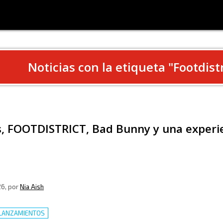
Noticias con la etiqueta "
Footdistr
s, FOOTDISTRICT, Bad Bunny y una experi
26
, por
Nia Aish
LANZAMIENTOS