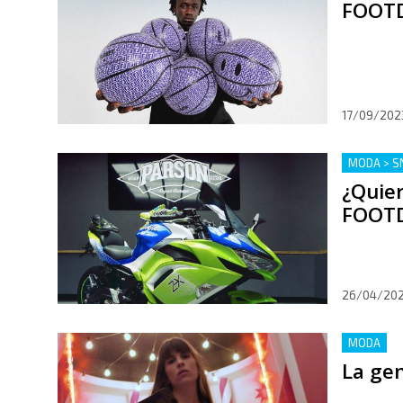
FOOTD
17/09/202
MODA > S
¿Quie
FOOTD
26/04/20
MODA
La gen