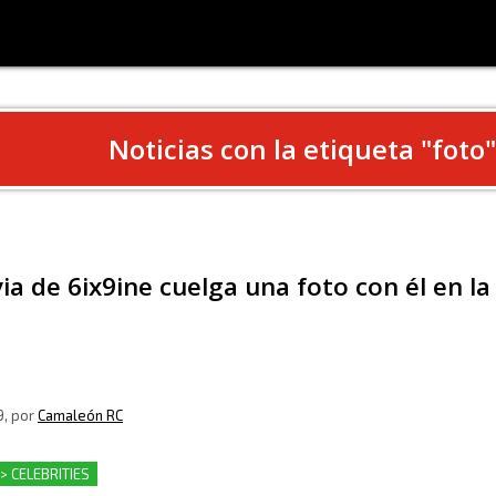
Noticias con la etiqueta "
foto
"
ia de 6ix9ine cuelga una foto con él en la
9
, por
Camaleón RC
 > CELEBRITIES