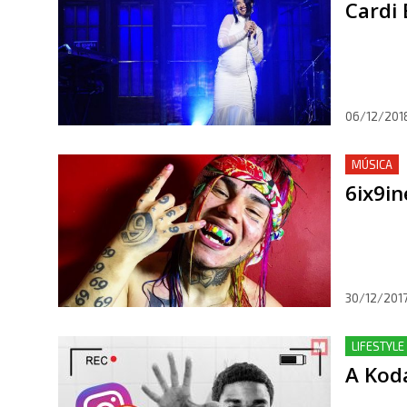
Cardi 
06/12/201
MÚSICA
6ix9i
30/12/201
LIFESTYLE
A Koda