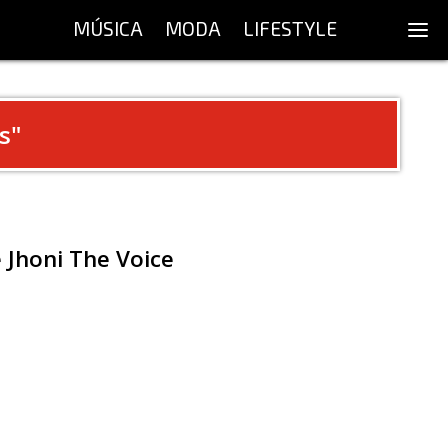
MÚSICA
MODA
LIFESTYLE
s
"
e Jhoni The Voice