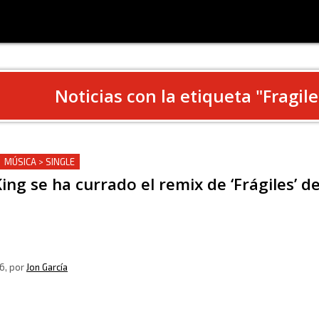
Noticias con la etiqueta "
Fragile
MÚSICA > SINGLE
ing se ha currado el remix de ‘Frágiles’ d
6
, por
Jon García