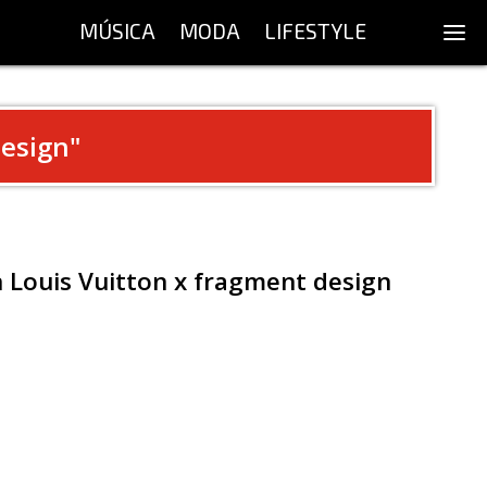
MÚSICA
MODA
LIFESTYLE
esign
"
n Louis Vuitton x fragment design