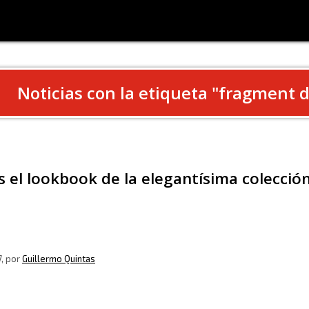
Noticias con la etiqueta "
fragment d
s el lookbook de la elegantísima colecció
7
, por
Guillermo Quintas