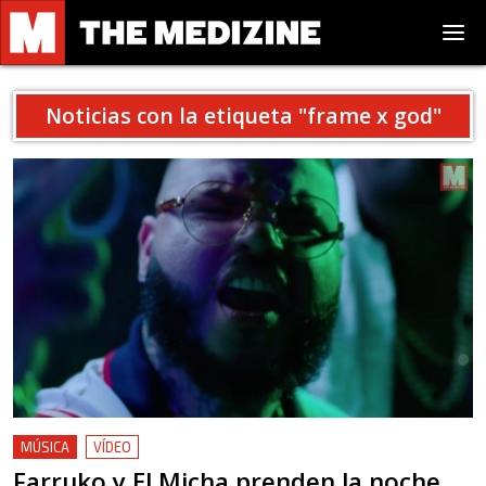
Noticias con la etiqueta "
frame x god
"
MÚSICA
VÍDEO
Farruko y El Micha prenden la noche