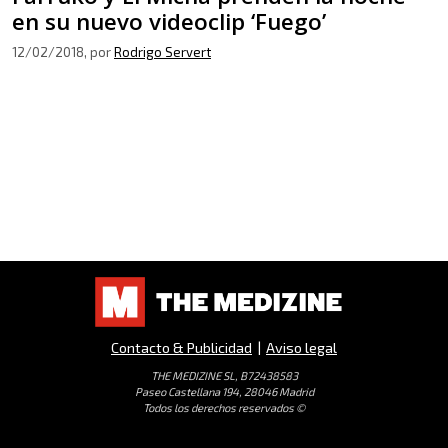
en su nuevo videoclip ‘Fuego’
12/02/2018
, por
Rodrigo Servert
Contacto & Publicidad
|
Aviso legal
THE MEDIZINE SL, B72438583
Paseo Castellana 194, 28046 Madrid
Todos los derechos reservados ©