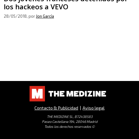
los hackeos a VEVO
28/05/2018
, por
Jon García
Contacto & Publicidad
|
Aviso legal
THE MEDIZINE SL, B72438583
Paseo Castellana 194, 28046 Madrid
Todos los derechos reservados ©