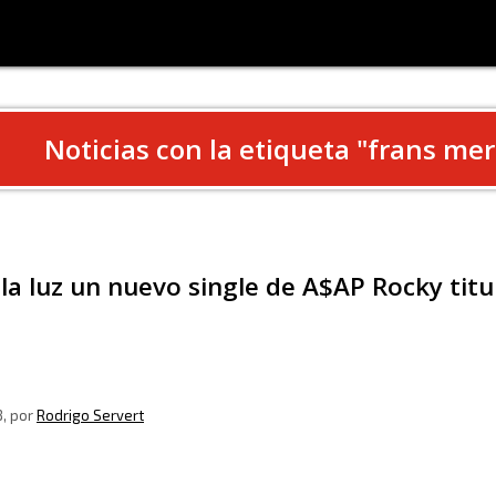
Noticias con la etiqueta "
frans mer
 la luz un nuevo single de A$AP Rocky tit
8
, por
Rodrigo Servert