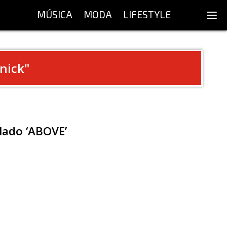
MÚSICA
MODA
LIFESTYLE
nick
"
ulado ‘ABOVE’