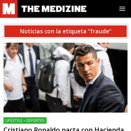
Noticias con la etiqueta "
fraude
"
LIFESTYLE > DEPORTES
Cristiano Ronaldo pacta con Hacienda