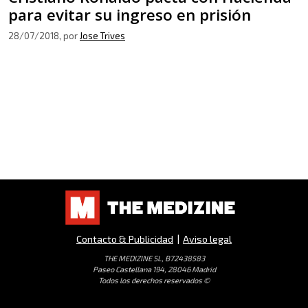
para evitar su ingreso en prisión
28/07/2018
, por
Jose Trives
Contacto & Publicidad
|
Aviso legal
THE MEDIZINE SL, B72438583
Paseo Castellana 194, 28046 Madrid
Todos los derechos reservados ©