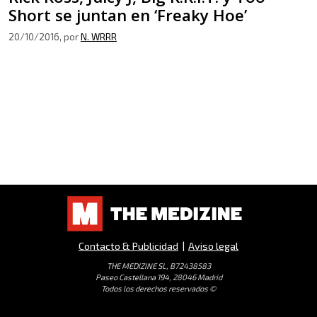
Short se juntan en ‘Freaky Hoe’
20/10/2016
, por
N. WRRR
Contacto & Publicidad
|
Aviso legal
THE MEDIZINE SL, B72438583
Paseo Castellana 194, 28046 Madrid
Todos los derechos reservados ©