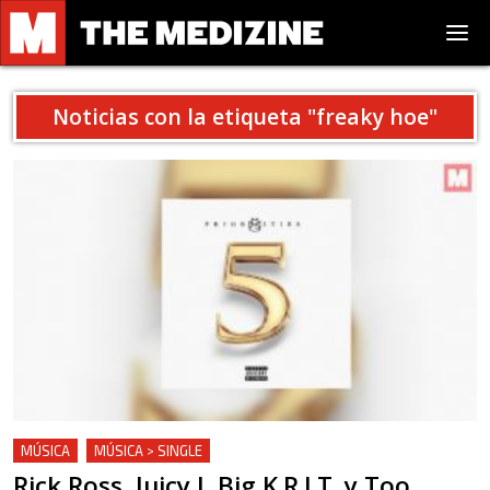
Noticias con la etiqueta "
freaky hoe
"
MÚSICA
MÚSICA > SINGLE
Rick Ross, Juicy J, Big K.R.I.T. y Too