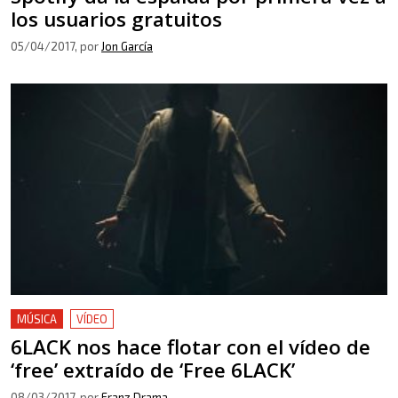
los usuarios gratuitos
05/04/2017
, por
Jon García
MÚSICA
VÍDEO
6LACK nos hace flotar con el vídeo de
‘free’ extraído de ‘Free 6LACK’
08/03/2017
, por
Franz Drama