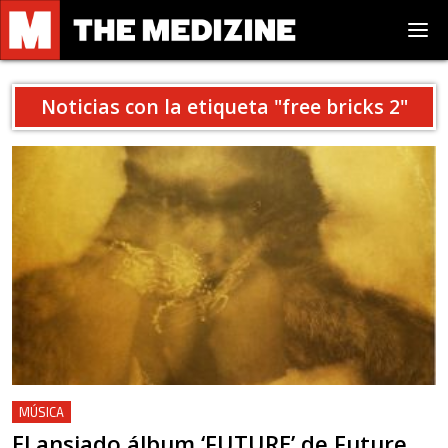
Noticias con la etiqueta "
free bricks 2
"
MÚSICA
El ansiado álbum ‘FUTURE’ de Future