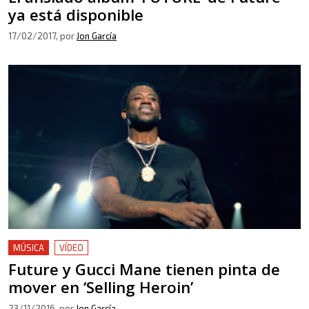
ya está disponible
17/02/2017
, por
Jon García
MÚSICA
VÍDEO
Future y Gucci Mane tienen pinta de
mover en ‘Selling Heroin’
23/11/2016
, por
Jon García