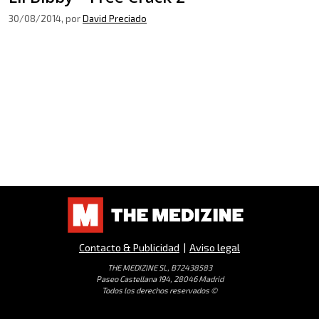
30/08/2014
, por
David Preciado
Contacto & Publicidad
|
Aviso legal
THE MEDIZINE SL, B72438583
Paseo Castellana 194, 28046 Madrid
Todos los derechos reservados ©