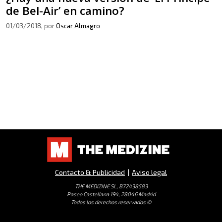
de Bel-Air’ en camino?
01/03/2018
, por
Oscar Almagro
Contacto & Publicidad
|
Aviso legal
THE MEDIZINE SL, B72438583
Paseo Castellana 194, 28046 Madrid
Todos los derechos reservados ©