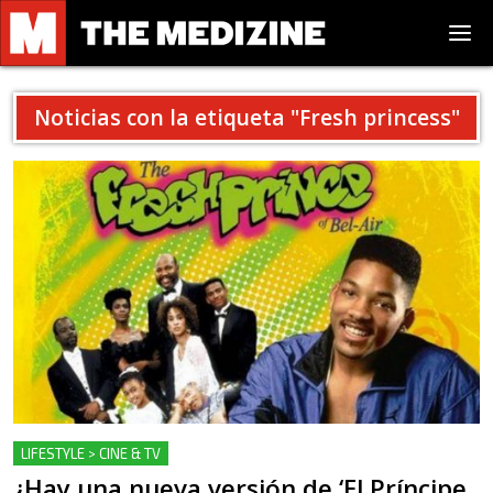
Noticias con la etiqueta "
Fresh princess
"
LIFESTYLE > CINE & TV
¿Hay una nueva versión de ‘El Príncipe