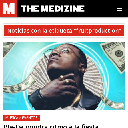
Noticias con la etiqueta "
fruitproduction
"
MÚSICA > EVENTOS
Bla-De pondrá ritmo a la fiesta