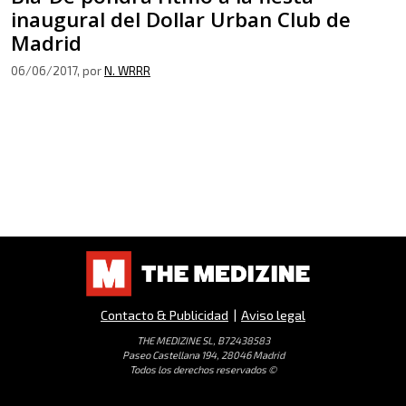
inaugural del Dollar Urban Club de
Madrid
06/06/2017
, por
N. WRRR
Contacto & Publicidad
|
Aviso legal
THE MEDIZINE SL, B72438583
Paseo Castellana 194, 28046 Madrid
Todos los derechos reservados ©