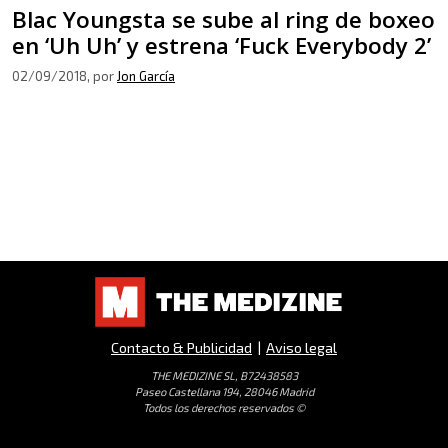
Blac Youngsta se sube al ring de boxeo
en ‘Uh Uh’ y estrena ‘Fuck Everybody 2’
02/09/2018
, por
Jon García
Contacto & Publicidad
|
Aviso legal
THE MEDIZINE SL, B72438583
Paseo Castellana 194, 28046 Madrid
Todos los derechos reservados ©