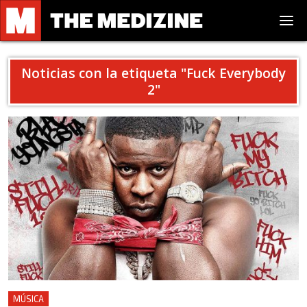
Noticias con la etiqueta "
Fuck Everybody
2
"
MÚSICA