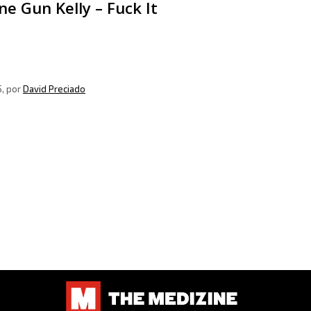
e Gun Kelly – Fuck It
5
, por
David Preciado