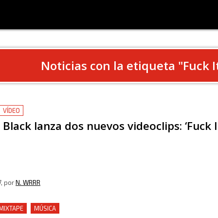
Noticias con la etiqueta "
Fuck I
VÍDEO
Black lanza dos nuevos videoclips: ‘Fuck 
7
, por
N. WRRR
 MIXTAPE
MÚSICA