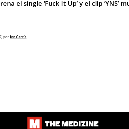
rena el single ‘Fuck It Up’ y el clip ‘YNS
7
, por
Jon García