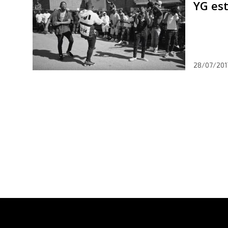
YG est
28/07/201