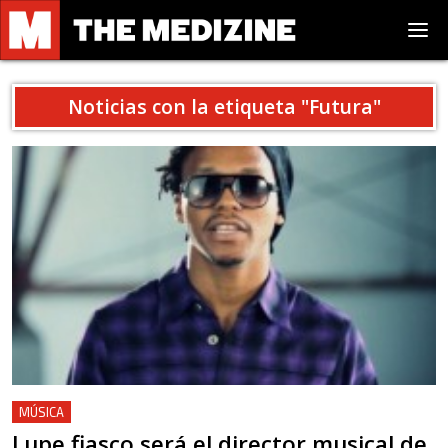
Noticias con la etiqueta "
Futura
"
MÚSICA
Lupe fiasco será el director musical de