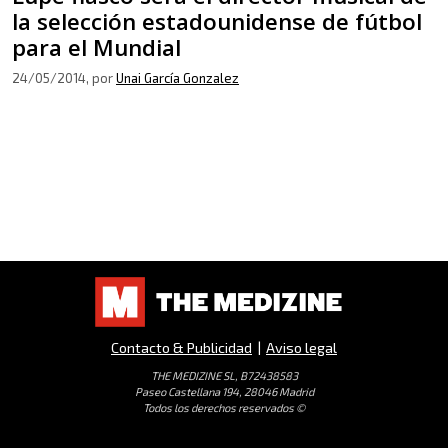
la selección estadounidense de fútbol
para el Mundial
24/05/2014
, por
Unai García Gonzalez
Contacto & Publicidad
|
Aviso legal
THE MEDIZINE SL, B72438583
Paseo Castellana 194, 28046 Madrid
Todos los derechos reservados ©