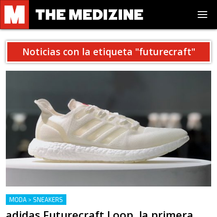
Noticias con la etiqueta "
futurecraft
"
MODA > SNEAKERS
adidas Futurecraft Loop, la primera