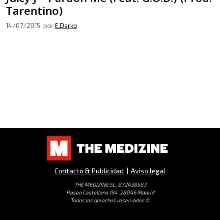
Tarentino)
14/07/2015
, por
E.Darko
Contacto & Publicidad
|
Aviso legal
THE MEDIZINE SL, B72438583
Paseo Castellana 194, 28046 Madrid
Todos los derechos reservados ©