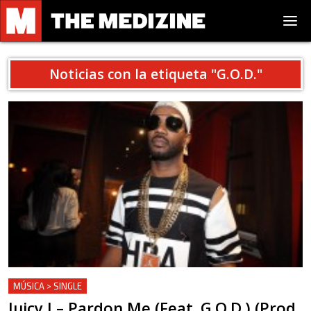
Noticias con la etiqueta "
G.O.D.
"
MÚSICA > SINGLE
Juicy J – Pardon Me (Feat. G.O.D.) (Prod.