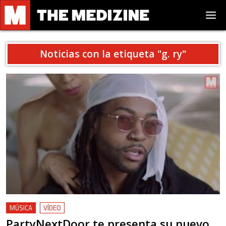
Noticias con la etiqueta "
g. ry
"
MÚSICA
VÍDEO
PartyNextDoor te presenta su nuevo