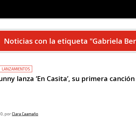
Noticias con la etiqueta "
Gabriela Ber
LANZAMIENTOS
nny lanza ‘En Casita’, su primera canción
20
, por
Clara Caamaño