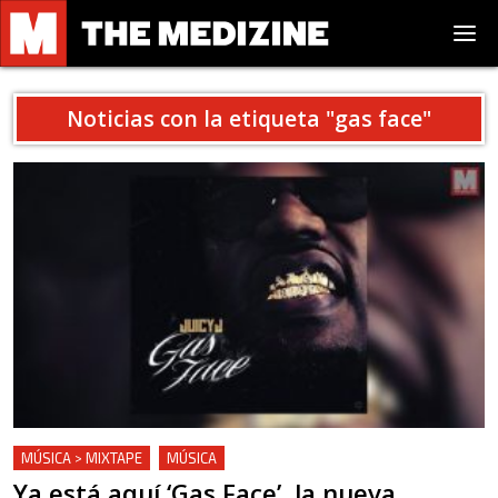
Noticias con la etiqueta "
gas face
"
MÚSICA > MIXTAPE
MÚSICA
Ya está aquí ‘Gas Face’, la nueva