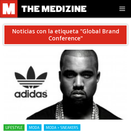
Noticias con la etiqueta "
Global Brand
Conference
"
LIFESTYLE
MODA
MODA > SNEAKERS