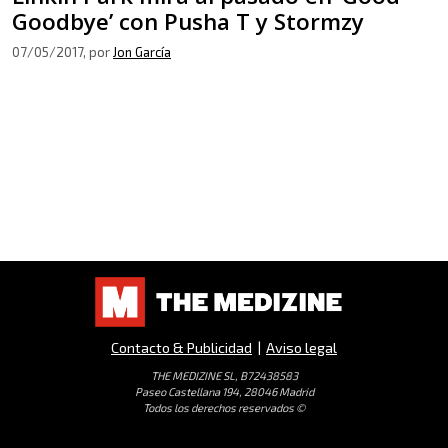
Goodbye’ con Pusha T y Stormzy
07/05/2017
, por
Jon García
Contacto & Publicidad
|
Aviso legal
THE MEDIZINE SL, B72438583
Paseo Castellana 194, 28046 Madrid
Todos los derechos reservados ©