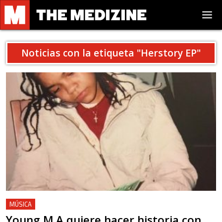
Noticias con la etiqueta "
Herstory EP
"
MÚSICA
Young M.A quiere hacer historia con