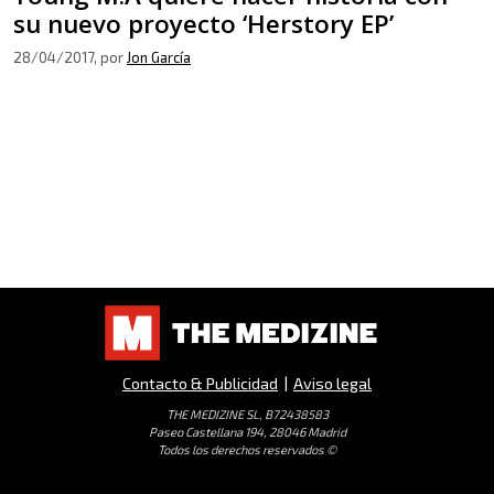
su nuevo proyecto ‘Herstory EP’
28/04/2017
, por
Jon García
Contacto & Publicidad
|
Aviso legal
THE MEDIZINE SL, B72438583
Paseo Castellana 194, 28046 Madrid
Todos los derechos reservados ©