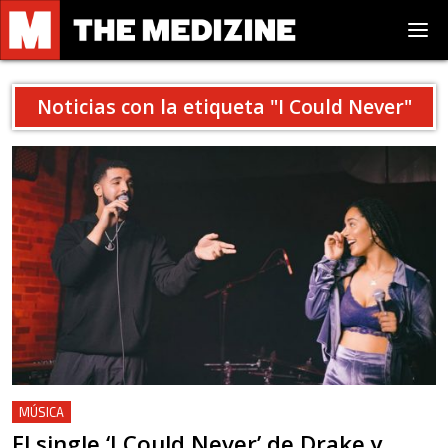
Noticias con la etiqueta "
I Could Never
"
MÚSICA
El single ‘I Could Never’ de Drake y