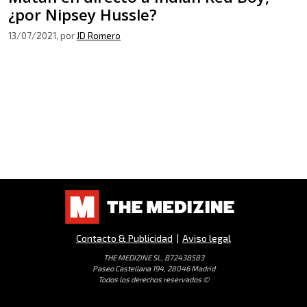
¿por Nipsey Hussle?
13/07/2021
, por
JD Romero
Contacto & Publicidad
|
Aviso legal
THE MEDIZINE SL, B72438583
Paseo Castellana 194, 28046 Madrid
Todos los derechos reservados ©