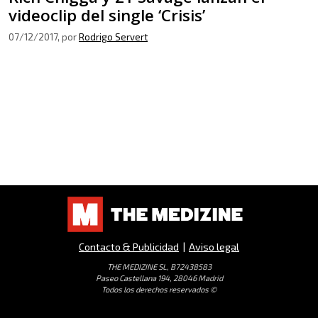
videoclip del single ‘Crisis’
07/12/2017
, por
Rodrigo Servert
Contacto & Publicidad
|
Aviso legal
THE MEDIZINE SL, B72438583
Paseo Castellana 194, 28046 Madrid
Todos los derechos reservados ©