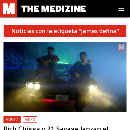
Noticias con la etiqueta "
james defina
"
MÚSICA
VÍDEO
Rich Chigga y 21 Savage lanzan el