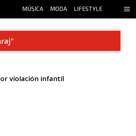
MÚSICA
MODA
LIFESTYLE
araj
"
or violación infantil