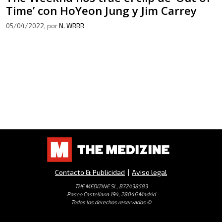
Time’ con HoYeon Jung y Jim Carrey
05/04/2022
, por
N. WRRR
Contacto & Publicidad
|
Aviso legal
THE MEDIZINE SL, B72438583
Paseo Castellana 194, 28046 Madrid
Todos los derechos reservados ©