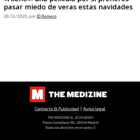
pasar miedo de veras estas navidades
28/12/2020
, por
JD Romero
Contacto & Publicidad
|
Aviso legal
THE MEDIZINE SL, B72438583
Paseo Castellana 194, 28046 Madrid
Todos los derechos reservados ©