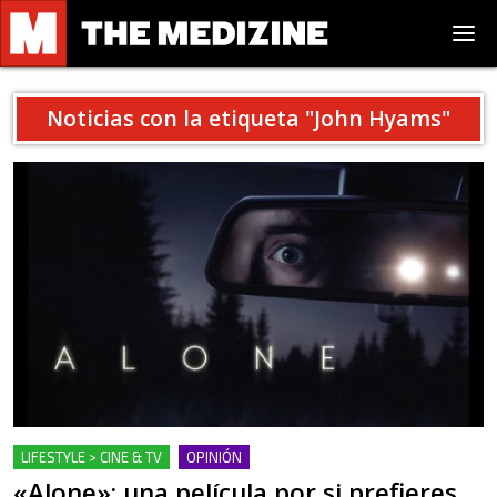
Noticias con la etiqueta "
John Hyams
"
LIFESTYLE > CINE & TV
OPINIÓN
«Alone»: una película por si prefieres