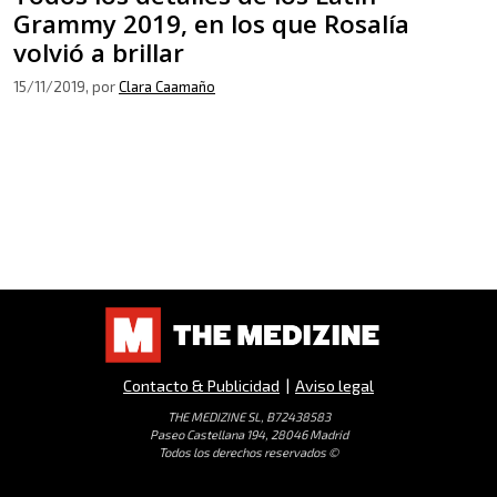
Grammy 2019, en los que Rosalía
volvió a brillar
15/11/2019
, por
Clara Caamaño
Contacto & Publicidad
|
Aviso legal
THE MEDIZINE SL, B72438583
Paseo Castellana 194, 28046 Madrid
Todos los derechos reservados ©