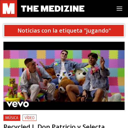
Noticias con la etiqueta "
jugando
"
MÚSICA
VÍDEO
Recycled J, Don Patricio y Selecta