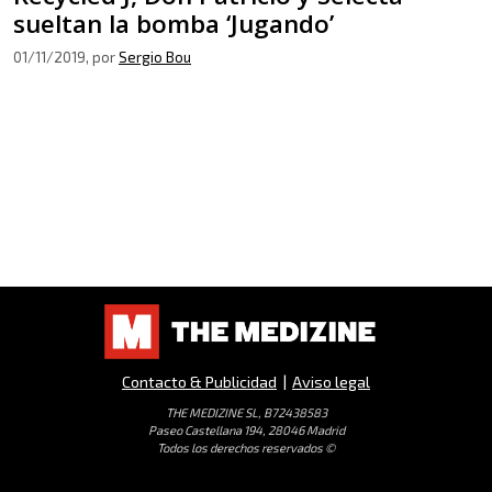
sueltan la bomba ‘Jugando’
01/11/2019
, por
Sergio Bou
Contacto & Publicidad
|
Aviso legal
THE MEDIZINE SL, B72438583
Paseo Castellana 194, 28046 Madrid
Todos los derechos reservados ©