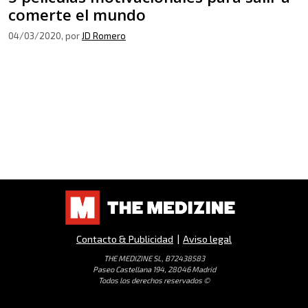
comerte el mundo
04/03/2020
, por
JD Romero
Contacto & Publicidad
|
Aviso legal
THE MEDIZINE SL, B72438583
Paseo Castellana 194, 28046 Madrid
Todos los derechos reservados ©